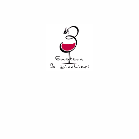
mesi sui lieviti fini in fusti d’acciaio. Al palato, questo
Chardonnay si presenta morbido e armonico, con un
leggero aroma di pera, associato a sentori di frutta esotica
tropicale. A tutto ciò si aggiunge una lieve nota salata e
minerale, che rende questo vino morbido, conferendogli un
volume assai accattivante.
Related Products