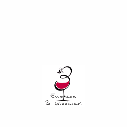
Descrizione
Informazioni aggiuntive
Il Toscana Rosso IGT “Teuto” della Tenuta Podernovo è un
vino di carattere, espressione didascalica di ciò che un
sangiovese, quasi in purezza, può dare in queste terre.
Colpisce per quei rintocchi di frutti rossi, in rapida
successione, che evolvono via, via nel bicchiere come un
metronomo aromatico, che lasciano dopo poco il posto alla
macchia mediterranea e a una nota mentolata tipica del
terroir. La bocca è piacevolmente avvolgente, con tannini
già integrati. Un vino che macera sulle bucce per circa 20
giorni, per poi maturare in tonneaux per 12 mesi, più ulteriori
12 in botte grande, per concludere l’affinamento in bottiglia
per un altro anno ancora. Ideale per una cena con gli amici
appassionati della Toscana, pensando alle prossime vacanze