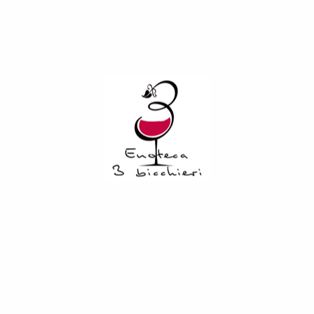
suo carattere forte e a volte un po’ spigoloso, con la
morbidezza fruttata e la suadente rotondità del Merlot,
un’uva che è stata introdotta solo di recente a Montalcino,
ma ha dimostrato da subito di adattarsi bene al clima e al
territorio di questa preziosa collina in provincia di Siena.
“Lucente” nasce da una selezione delle uve dei migliori
vigneti: il Merlot per solito viene vendemmiato all’inizio di
settembre, mentre il Sangiovese alla fine del mese. La
fermentazione avviene in vasche d’acciaio alla temperatura
controllata di 28 °C, con una macerazione sulle bucce di
una ventina di giorni. Il vino matura per 12 mesi in barrique, in
parte nuove e in parte già utilizzate e completa
l’affinamento con alcuni mesi in bottiglia.
Il vino “Lucente” seduce e conquista per il suo carattere
armonioso, per la sua immediatezza espressiva, per i suoi