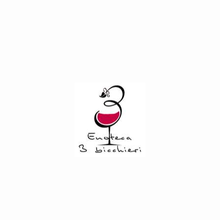
varietali del vitigno Garganega. Le uve vengono fatte
appassire secondo il metodo tradizionale, e la
fermentazione avviene in barriques di rovere francese, dove
poi rimangono ad affinare per 12 mesi fino
all’imbottigliamento. Una produzione minuziosa e particolare,
che dà alla luce una vera chicca artigianale. Di colore giallo
ambra brillante. Un profumo estremamente elegante e
complesso, che ricorda il miele d’acacia. Sapore armonico,
corposo e vellutato. Da servire con formaggi stagionati,
pasticceria, dolci secchi. Gradazione alcolica 13%. Servire ad
una temperatura di 16°C.
Bottiglia :
375 ml
Related Products