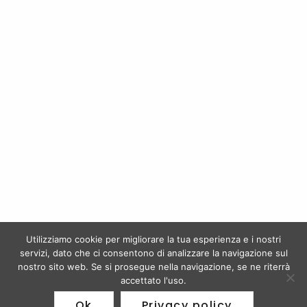
Riserva Brunello Di Montalcino 2015 San Polo DOCG
Biondi Santi Morione Jacopo Biondi Santi 2008
€
249,50
€
330,50
AGLIANICO ReDiMore – Mastroberardino
TAURASI CAMPORE RISERVA – Terredora Di Paolo
Utilizziamo cookie per migliorare la tua esperienza e i nostri
€
14,50
€
59,50
servizi, dato che ci consentono di analizzare la navigazione sul
nostro sito web. Se si prosegue nella navigazione, se ne riterrà
accettato l'uso.
Ok
Privacy policy