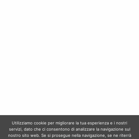
AGLIANICO ReDiMore – Mastroberardino
MERLOT SITO DELL’ULMO SICILIA DOC- Planeta
€
14,50
€
24,00
LAGREIN – Terlan
PICOLIT – Torre Rosazza
€
18,50
€
33,00
Utilizziamo cookie per migliorare la tua esperienza e i nostri
servizi, dato che ci consentono di analizzare la navigazione sul
nostro sito web. Se si prosegue nella navigazione, se ne riterrà