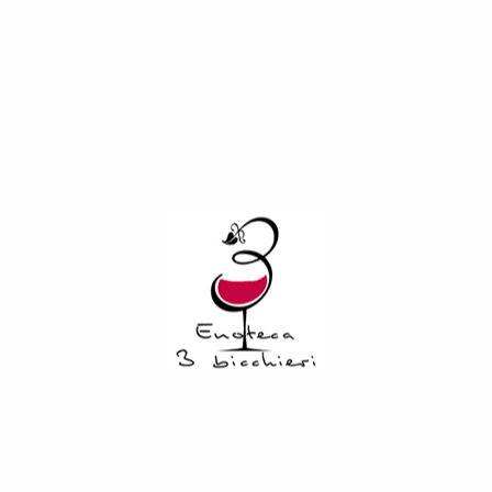
maturare in piccoli fusti di rovere per 12-18 mesi, con
successivo affinamento per almeno 24-30 mesi in bottiglia.
Di colore rosso rubino, dagli intensi riflessi, ha profumi dalle
note varietali di amarena, di mora selvatica e di prugna, per
poi evolvere in sentori speziati e tostati. Elegante e morbido,
ha una forte persistenza, con piacevoli note di frutti rossi,
confettura di prugna, chiodi di garofano e pepe nero. Di
notevole struttura, rotondo e armonico, è un vino adatto ad
una lunga conservazione. Abbinamenti gastronomici: ideale
con minestre, anche a base di carne, salumi,carni bianche e
rosse, arrosto o in umido, cacciagione e selvaggina, e in
particolare beccacce al tartufo e lepre, formaggi di media
stagionatura come il caciocavallo. Gradazione alcolica 13%.
Servire ad una temperatura di 18° – 20° C.