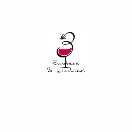
giungono raffinati profumi floreali, rimarcati dalla nota
minerale tipica del Greco. Il gusto secco, armonico ed
elegante rende perfetto l’abbinamento ad aperitivi e
antipasti a base di pesce. Suggeriamo l’accostamento a
fritture leggere di Gamberi e Calamaretti, Panzerottini fritti
alla Ricotta e Spinaci, Polpo in insalata, Sushi, dolci al
Cioccolato fondente, torte da forno alla frutta secca.
Gradazione alcolica 11,80%.
Related Products