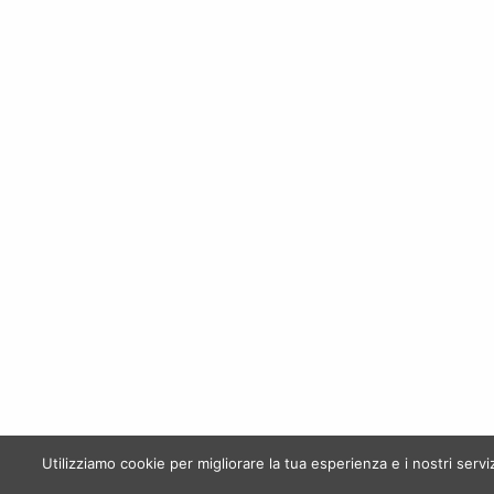
AGGIUNGI AL CARRELLO
CONTATTI
INFO
Privacy &
ENOTECA 3 BICCHIERI
Termini e
+39 375 7792269
Pagamen
Via Circumvallazione, 207-209
83100 Avellino
Catalogo
info@enoteca3bicchieri.com
Contatti
Utilizziamo cookie per migliorare la tua esperienza e i nostri serv