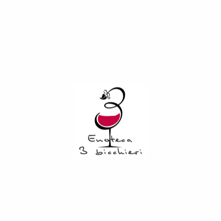
n Toscana ed è creato da Jacopo Biondi Santi. Esso rappresenta il 
passione per il Sangiovese, ma dando vita a una nuova interpret
emmiate alla fine di settembre. Dopo la vinificazione, il vino ri
ature tendenti al violetto. Al naso si apre con sentori freschi e f
tremamente lungo. Nel complesso è un vino molto elegante, con un
binamento a carni rosse, in particolare cotte alla brace o alla grig