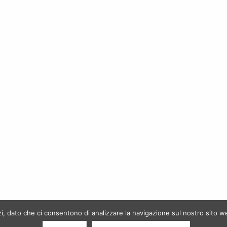
USER AREA
 Cookie Policy
Il mio account
 condizioni
Carrello
ti
Wishlist
 prodotti
Riepilogo ordine
izi, dato che ci consentono di analizzare la navigazione sul nostro sito w