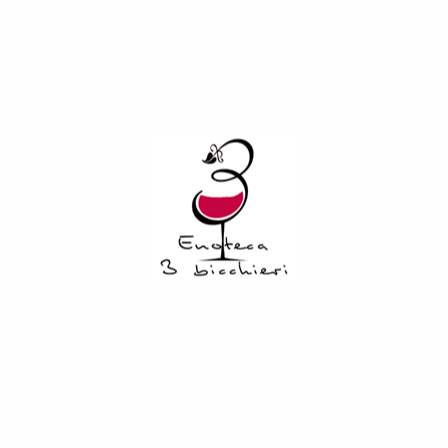
“Primitivo Mezzanotte”, I.G.T.,
Morella, 2019
€
14,00
Solo 3 pezzi disponibili
COD:
3500
Categorie:
Vini
,
Rossi