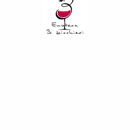
COD:
3964
Categorie:
Vini
,
Rossi
Descrizione
Informazioni aggiuntive
La Segreta prende il nome dal bosco che circonda la nostra
vigna all’Ulmo. Questo vino giovane e fresco ottenuto
principalmente da uve Nero d’Avola, bandiera della Sicilia del
vino, guadagna personalità e stile con l’aggiunta delle uve
internazionali. Tutte le uve sono sapientemente coltivate nei
vigneti di proprietà di Planeta. La Segreta è compagno
versatile del bere quotidiano, adatto alle più diverse
occasioni. È un perfetto approccio alla Sicilia del vino con il
suo giusto rapporto tra qualità e prezzo, garantito dal lavoro
paziente della famiglia Planeta, dalla vigna alla bottiglia.