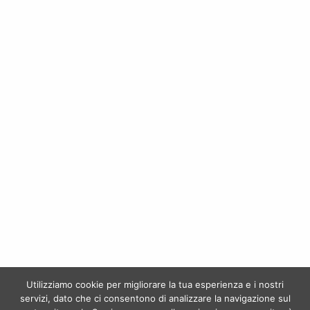
CHIANTI RUFINA NIPOZZANO VECCHIE VITI RISERVA 2019 – Frescobaldi
SANTO SPIRITO – Frescobaldi
€
27,50
€
9,00
MERLOT SITO DELL’ULMO SICILIA DOC- Planeta
GRECO DI TUFO – Terredora Di Paolo
Utilizziamo cookie per migliorare la tua esperienza e i nostri
€
24,00
€
14,50
servizi, dato che ci consentono di analizzare la navigazione sul