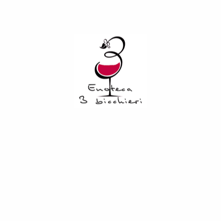
vulcamuche dell’agro di Tufo. “Nestror” è un vino secco e
ricco che esprime una complessità aromatica di frutti
bianchi e agrumi che persistono in bocca. E’ consigliato per
accompagnare i piatti sapidi a base di pesce, crosctacei e
carni bianche.
Related Products