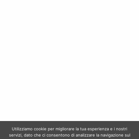
CHIANTI RUFINA NIPOZZANO VECCHIE VITI RISERVA 2019 – Frescobaldi
GRECO DI TUFO – Terredora Di Paolo
€
27,50
€
14,50
BRUNELLO DI MONTALCINO CASISANO – Tommasi Viticoltori
FIORATO RECIOTO DELLA VALPOLICELLA 2016 – Tommasi Viticoltori
Utilizziamo cookie per migliorare la tua esperienza e i nostri
€
49,50
€
23,00
servizi, dato che ci consentono di analizzare la navigazione sul