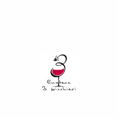
€
17,00
Esaurito
COD:
3957
Categorie:
Vini
,
Rossi
Descrizione
Informazioni aggiuntive
Il Valpolicella Superiore di Allegrini è un vino rosso strutturato
e deciso, indimenticabile per il suo sapore caratteristico che
lo ha reso un’icona della cantina di Valpolicella (VR). Da
vendemmie di vitigni Corvina Veronese, Rondinella e Oseleta,
nasce un pregiato Valpolicella Superiore DOC che
sorprenderà i tuoi ospiti.