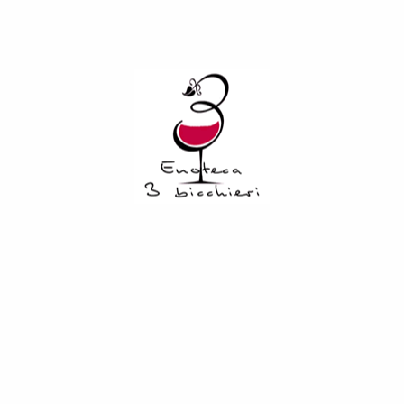
eserve nasce nel 1999 grazie alla felice intuizione dell’allora Pre
o unico che in breve tempo abbandona la realtà locale dell’isola 
n Francisco World Spirits Competition. Dopo la fermentazione, il r
iscontinui. L’invecchiamento ha luogo separatamente in botti d
Buffalo Trace, Jim Beam e Jack Daniels. Il lungo riposo si conclu