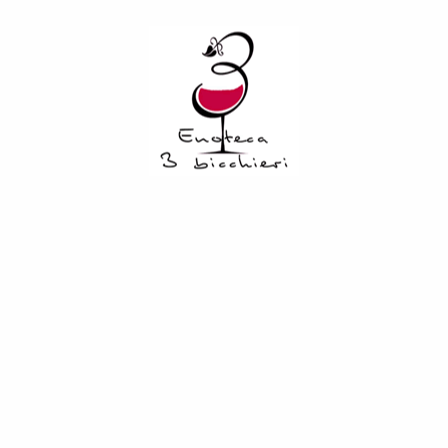
invecchiamento in piccoli carati di rovere. Esprime nuance di
miele, frutta secca tostata e frutta sciroppata in un sorso
caldo, rotondo e armonico. Di colore dorato intenso; l’aroma
risulta subito gradevole e coinvolgente; morbida al palato,
dal carattere aristocratico e suadente. L’affinamento in
barriques ha conferito un complesso aromatico
straordinariamente ampio, lasciando emergere note di
frutta secca e tostata, frutta cotta e sciroppata fino alla
marasca matura, che si alternano a note di miele e vaniglia.
A tavola è un perfetto dopo pasto, da sposare a dolci a base
di cioccolato e frutta tostata in genere. Gradazione alcolica
42%. Servire ad una temperatura tra 12 -16°C.
Related Products