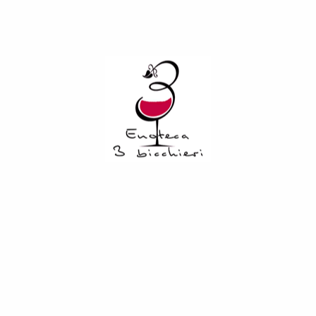
o caldaie in rame alimentate a vapore. Terminata la lavorazio
Tronçais, per poi venire imbottigliata e immessa in commercio.“R
su un contorno olfattivo generoso e gradevole, in cui la frutt
buon corpo, con un sorso vellutato e dal giusto grado di calore
anale, consigliata per chi vuole provare un distillato original