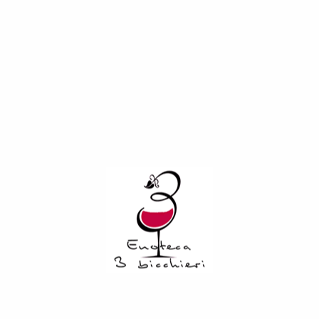
COD:
4197
Categorie:
Spumanti
,
Bollicine
Descrizione
Informazioni aggiuntive
Giallo paglierino dal perlage sottile e finissimo, presenta
all’olfatto note di agrumi, ananas e mandorla, insieme a
tipici sentori di crosta di pane. Il sorso è fresco, dinamico e
vivace, attraversato da una sottile sapidità che incalza nel
piacevole finale agrumato. Un prodotto semplice come il
Nitens Brut, lavorato solo in acciaio, fresco, immediato
eppure perfetto nella sua essenzialità, un concentrato di
potenza, piacevolezza ed eleganza. Ottimo con cocktail di
gamberi, frittura di paranza e baccalà ma anche con un