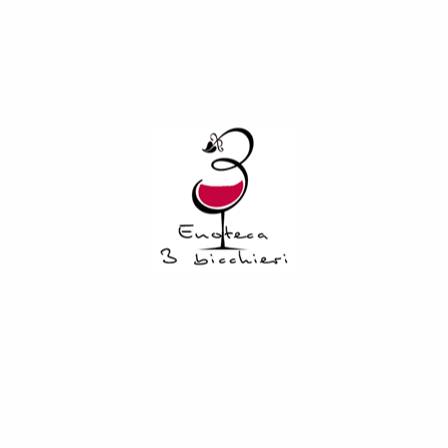
COD:
3837
Categorie:
Rossi
,
Vini
Descrizione
Vino rosso rubino dagli aromi intensi ma ben armonizzati,
trattato con la giusta cura e rispetto della natura e dei
tempi. Si presenta impetuoso con un tannico scalpitante ed
una grande sapidità, persistenza ed intensità. Elegante e
raffinato, ben rappresenta il territorio Irpino.
Related Products